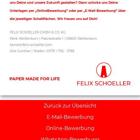
uns Deine und unsere Zukunft gestalten? Dann schicke uns Deine
Unterlagen per „OnlineBewerbung” oder per „E-Mail-Bewerbung” über
die jeweiligen Schaltflächen. Wir freuen uns auf Dich!
FELIX SCHOELLER GMBH & CO. KG
Werk Weißenborn | Fabrikstraße 1 | 09600 Weißenborn
karriere.felix-schoeller.com
Dirk Günther | Telefon: 03731 / 792 - 3783
Zurück zur Übersicht
E-Mail-Bewerbung
Online-Bewerbung
WhatsApp-Bewerbung